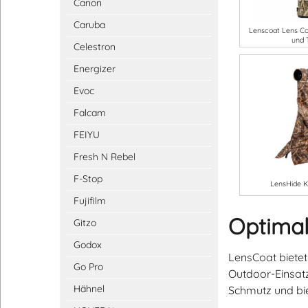
Canon
Caruba
Lenscoat Lens Co
und 
Celestron
Energizer
Evoc
Falcam
FEIYU
Fresh N Rebel
F-Stop
LensHide Kl
Fujifilm
Optimal
Gitzo
Godox
LensCoat bietet
Go Pro
Outdoor-Einsatz
Hähnel
Schmutz und bie