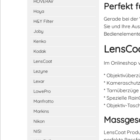
HOVERAir
Perfekt f
Hoya
Gerade bei der 
H&Y Filter
Sie und Ihre Aus
Joby
Bedienelemente
Kenko
LensCoa
Kodak
LensCoat
Im Onlineshop v
Lezyne
* Objektivüber
Lexar
* Kameraschutz
* Tarnüberzüge 
LowePro
* Spezielle Rai
Manfrotto
* Objektiv-Tas
Markins
Massges
Nikon
NISI
LensCoat Produk
perfekte Passf