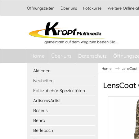
Öffnungszeiten
Über uns
Fotokurse
Weitere Online-
Home
Über uns
Datenschutz
Öffnungsze
Home
LensCoat
Aktionen
Neuheiten
LensCoat 
Fotozubehör Spezialitäten
Artisan&Artist
Baseus
Benro
Berlebach