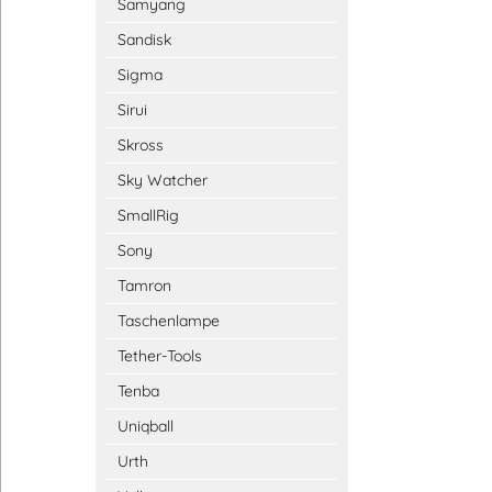
Samyang
Sandisk
Sigma
Sirui
Skross
Sky Watcher
SmallRig
Sony
Tamron
Taschenlampe
Tether-Tools
Tenba
Uniqball
Urth