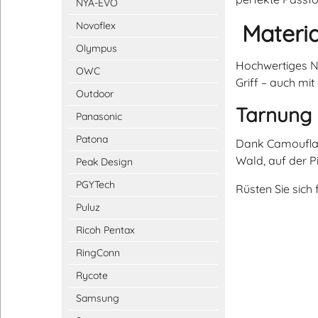
NYA-EVO
Materia
Novoflex
Olympus
Hochwertiges Ne
OWC
Griff – auch mi
Outdoor
Tarnung i
Panasonic
Patona
Dank Camouflage
Wald, auf der Pi
Peak Design
PGYTech
Rüsten Sie sich
Puluz
Ricoh Pentax
RingConn
Rycote
Samsung