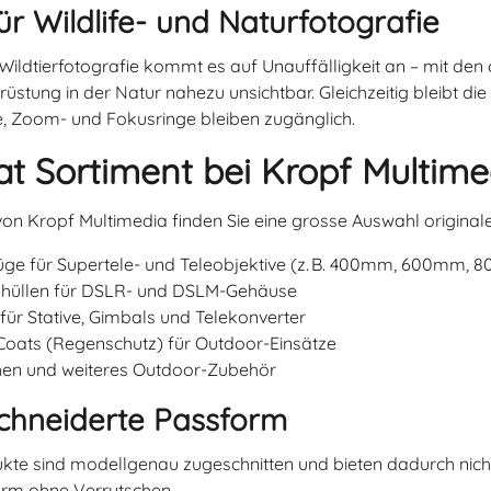
ür Wildlife- und Naturfotografie
Wildtierfotografie kommt es auf Unauffälligkeit an – mit d
rüstung in der Natur nahezu unsichtbar. Gleichzeitig bleibt die 
, Zoom- und Fokusringe bleiben zugänglich.
t Sortiment bei Kropf Multime
on Kropf Multimedia finden Sie eine grosse Auswahl original
züge für Supertele- und Teleobjektive (z. B. 400mm, 600mm,
hüllen für DSLR- und DSLM-Gehäuse
für Stative, Gimbals und Telekonverter
nCoats (Regenschutz) für Outdoor-Einsätze
chen und weiteres Outdoor-Zubehör
chneiderte Passform
te sind modellgenau zugeschnitten und bieten dadurch nicht
orm ohne Verrutschen.